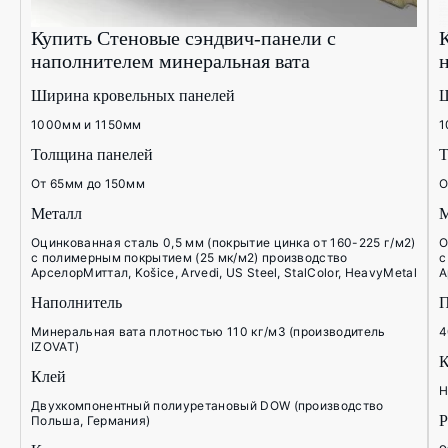
Купить Стеновые сэндвич-панели с
наполнителем минеральная вата
Ширина кровельных панелей
Ш
1000мм и 1150мм
1
Толщина панелей
Т
От 65мм до 150мм
О
Металл
М
Оцинкованная сталь 0,5 мм (покрытие цинка от 160-225 г/м2)
О
с полимерным покрытием (25 мк/м2) производство
с
АрселорМиттал, Košice, Arvedi, US Steel, StalColor, HeavyMetal
А
Наполнитель
П
Минеральная вата плотностью 110 кг/м3 (производитель
4
IZOVAT)
К
Клей
Н
Двухкомпонентный полиуретановый DOW (производство
P
Польша, Германия)