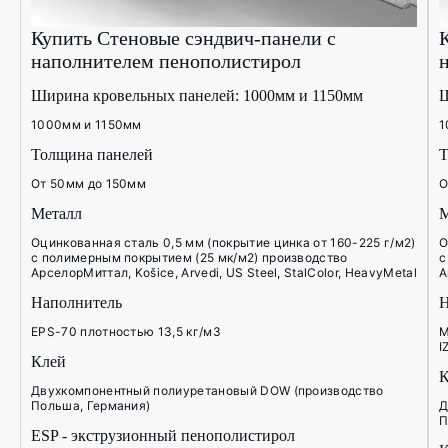
Купить Стеновые сэндвич-панели с
наполнителем пенополистирол
Ширина кровельных панелей: 1000мм и 1150мм
Ш
1000мм и 1150мм
1
Толщина панелей
Т
От 50мм до 150мм
О
Металл
М
Оцинкованная сталь 0,5 мм (покрытие цинка от 160-225 г/м2)
О
с полимерным покрытием (25 мк/м2) производство
с
АрселорМиттал, Košice, Arvedi, US Steel, StalColor, HeavyMetal
А
Наполнитель
Н
EPS-70 плотностью 13,5 кг/м3
М
I
Клей
К
Двухкомпонентный полиуретановый DOW (производство
Польша, Германия)
Д
П
ESP - экструзионный пенополистирол