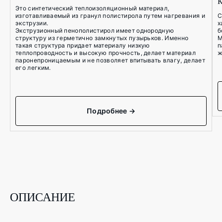
К
Это синтетический теплоизоляционный материал,
изготавливаемый из гранул полистирола путем нагревания и
С
экструзии.
х
Экструзионный пенополистирол имеет однородную
б
структуру из герметично замкнутых пузырьков. Именно
М
такая структура придает материалу низкую
п
теплопроводность и высокую прочность, делает материал
ж
паронепроницаемым и не позволяет впитывать влагу, делает
его легким.
Подробнее →
ОПИСАНИЕ