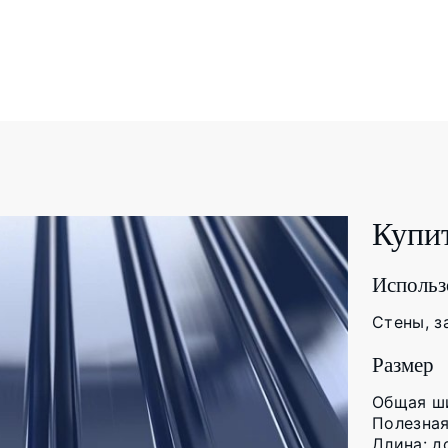
Купи
Использ
Стены, з
Размер
Общая ши
Полезная
Длина: д