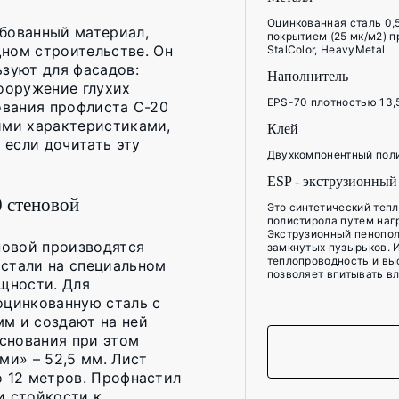
Оцинкованная сталь 0,5
бованный материал,
покрытием (25 мк/м2) пр
ом строительстве. Он
StalColor, HeavyMetal
ьзуют для фасадов:
Наполнитель
сооружение глухих
EPS-70 плотностью 13,
ования профлиста C-20
ими характеристиками,
Клей
если дочитать эту
Двухкомпонентный пол
ESP - экструзионный
 стеновой
Это синтетический теп
полистирола путем нагр
Экструзионный пенопол
новой производятся
замкнутых пузырьков. 
теплопроводность и вы
 стали на специальном
позволяет впитывать вл
щности. Для
оцинкованную сталь с
м и создают на ней
снования при этом
ми» – 52,5 мм. Лист
о 12 метров. Профнастил
и стойкости к