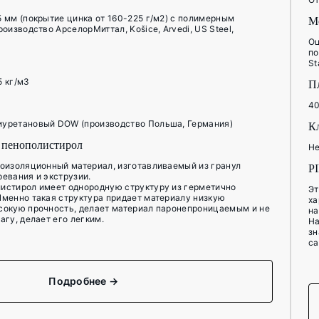
 мм (покрытие цинка от 160-225 г/м2) с полимерным
М
оизводство АрселорМиттал, Košice, Arvedi, US Steel,
Оц
по
St
5 кг/м3
П
40
иуретановый DOW (производство Польша, Германия)
К
 пенополистирол
Не
лоизоляционный материал, изготавливаемый из гранул
P
евания и экструзии.
истирол имеет однородную структуру из герметично
Эт
Именно такая структура придает материалу низкую
ха
сокую прочность, делает материал паронепроницаемым и не
на
агу, делает его легким.
На
зн
са
Подробнее →