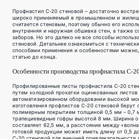
Профнастил C-20 стеновой – достаточно востре
широко применяемый в промышленном и жилищн
считается стеновым, поэтому обычно его испол
внутренняя и наружная обшивка стен, а также 
заборов. Но это далеко не все способы использ
стеновой. Детальнее ознакомиться с техническ
способами применения и особенностями можно, 
статью до конца.
Особенности производства профнастила C-20
Профилированные листы профнастила C-20 сте
путем холодной прокатки оцинкованных листов
автоматизированном оборудовании высокой мо
изготовления профлистов C-20 стеновой берут 
полимерным покрытием толщиной 0,5 мм – 0,7 м
трапециевидные гофры высотой 8 мм. Ширина о
составляет 62,5 мм, а расстояние между «волна
готовой продукции может иметь длину от 0,5 д
C-20 стеновой для внешней привлекательности 