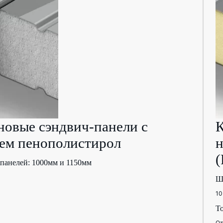
новые сэндвич-панели с
К
ем пенополистирол
н
(
панелей: 1000мм и 1150мм
Ш
1
Т
От