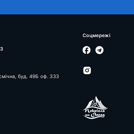
Соцмережі
03
с
осмічна, буд. 49Б оф. 333